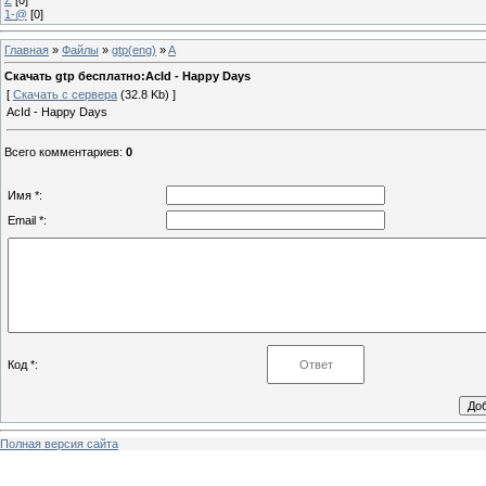
1-@
[0]
Главная
»
Файлы
»
gtp(eng)
»
A
Скачать gtp бесплатно:AcId - Happy Days
[
Скачать с сервера
(32.8 Kb) ]
AcId - Happy Days
Всего комментариев
:
0
Имя *:
Email *:
Код *:
Полная версия сайта