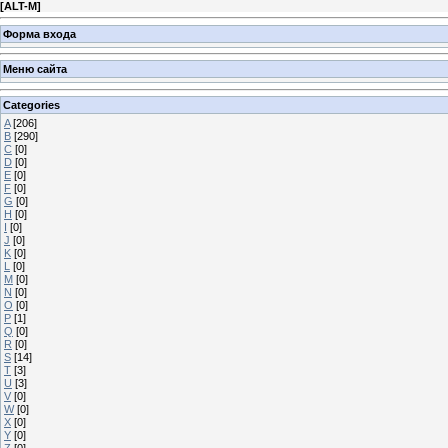
[
ALT-M
]
Форма входа
Меню сайта
Categories
A
[206]
B
[290]
C
[0]
D
[0]
E
[0]
F
[0]
G
[0]
H
[0]
I
[0]
J
[0]
K
[0]
L
[0]
M
[0]
N
[0]
O
[0]
P
[1]
Q
[0]
R
[0]
S
[14]
T
[3]
U
[3]
V
[0]
W
[0]
X
[0]
Y
[0]
Z
[0]