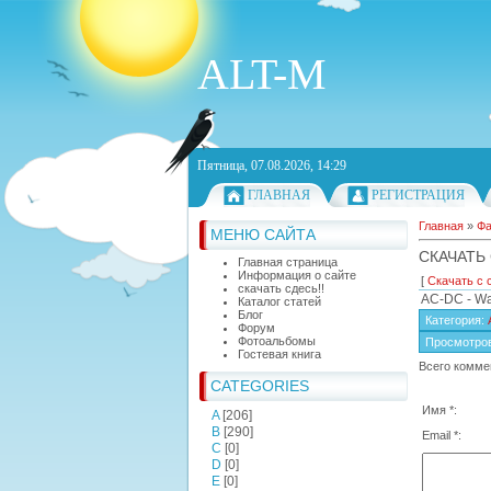
ALT-M
Пятница, 07.08.2026, 14:29
ГЛАВНАЯ
РЕГИСТРАЦИЯ
Главная
»
Ф
МЕНЮ САЙТА
СКАЧАТЬ 
Главная страница
Информация о сайте
[
Скачать с 
скачать сдесь!!
AC-DC - Wal
Каталог статей
Блог
Категория
:
Форум
Фотоальбомы
Просмотро
Гостевая книга
Всего комме
CATEGORIES
Имя *:
A
[206]
B
[290]
Email *:
C
[0]
D
[0]
E
[0]