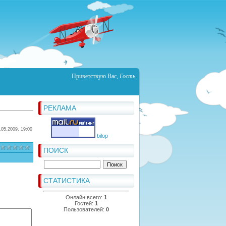
Приветствую Вас
,
Гость
РЕКЛАМА
.05.2009, 19:00
bilop
ПОИСК
СТАТИСТИКА
Онлайн всего:
1
Гостей:
1
Пользователей:
0