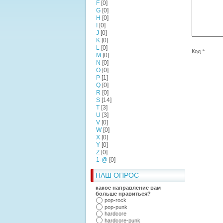
F
[0]
G
[0]
H
[0]
I
[0]
J
[0]
K
[0]
L
[0]
Код *:
M
[0]
N
[0]
O
[0]
P
[1]
Q
[0]
R
[0]
S
[14]
T
[3]
U
[3]
V
[0]
W
[0]
X
[0]
Y
[0]
Z
[0]
1-@
[0]
НАШ ОПРОС
какое направление вам
больше нравиться?
pop-rock
pop-punk
hardcore
hardcore-punk