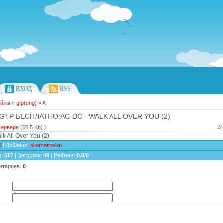
ВХОД
RSS
айлы
»
gtp(eng)
»
A
GTP БЕСПЛАТНО:AC-DC - WALK ALL OVER YOU (2)
сервера
(56.5 Kb) ]
24
k All Over You (2)
A
|
Добавил
:
alternative-m
в
:
317
|
Загрузок
:
48
|
Рейтинг
:
0.0
/
0
нтариев
:
0