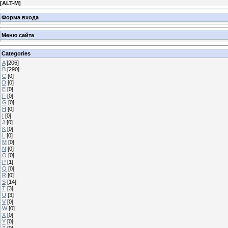
[
ALT-M
]
Форма входа
Меню сайта
Categories
A
[206]
B
[290]
C
[0]
D
[0]
E
[0]
F
[0]
G
[0]
H
[0]
I
[0]
J
[0]
K
[0]
L
[0]
M
[0]
N
[0]
O
[0]
P
[1]
Q
[0]
R
[0]
S
[14]
T
[3]
U
[3]
V
[0]
W
[0]
X
[0]
Y
[0]
Z
[0]