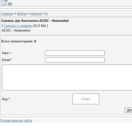
1-@
[0]
Главная
»
Файлы
»
gtp(eng)
»
A
Скачать gtp бесплатно:ACDC - Heatseeker
[
Скачать с сервера
(21.5 Kb) ]
ACDC - Heatseeker
Всего комментариев
:
0
Имя *:
Email *:
Код *:
Полная версия сайта