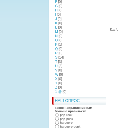
F
[0]
G
[0]
H
[0]
I
[0]
J
[0]
K
[0]
L
[0]
Код *:
M
[0]
N
[0]
O
[0]
P
[1]
Q
[0]
R
[0]
S
[14]
T
[3]
U
[3]
V
[0]
W
[0]
X
[0]
Y
[0]
Z
[0]
1-@
[0]
НАШ ОПРОС
какое направление вам
больше нравиться?
pop-rock
pop-punk
hardcore
hardcore-punk