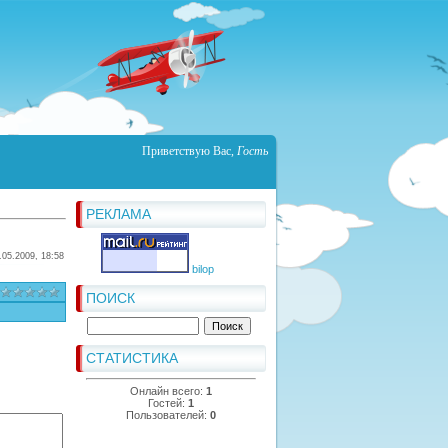
Приветствую Вас
,
Гость
РЕКЛАМА
.05.2009, 18:58
bilop
ПОИСК
СТАТИСТИКА
Онлайн всего:
1
Гостей:
1
Пользователей:
0