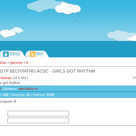
ВХОД
RSS
айлы
»
gtp(eng)
»
A
 GTP БЕСПЛАТНО:ACDC - GIRLS GOT RHYTHM
сервера
(16.5 Kb) ]
24
s got rhythm
A
|
Добавил
:
alternative-m
в
:
332
|
Загрузок
:
41
|
Рейтинг
:
0.0
/
0
нтариев
:
0