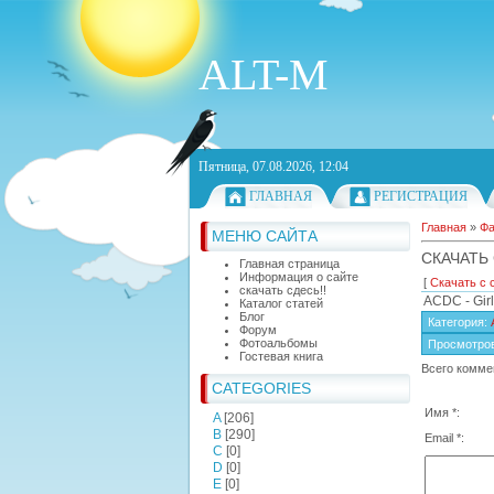
ALT-M
Пятница, 07.08.2026, 12:04
ГЛАВНАЯ
РЕГИСТРАЦИЯ
Главная
»
Ф
МЕНЮ САЙТА
СКАЧАТЬ
Главная страница
Информация о сайте
[
Скачать с 
скачать сдесь!!
ACDC - Girl
Каталог статей
Блог
Категория
:
Форум
Фотоальбомы
Просмотро
Гостевая книга
Всего комме
CATEGORIES
Имя *:
A
[206]
B
[290]
Email *:
C
[0]
D
[0]
E
[0]