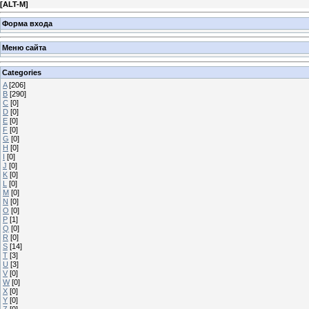
[
ALT-M
]
Форма входа
Меню сайта
Categories
A
[206]
B
[290]
C
[0]
D
[0]
E
[0]
F
[0]
G
[0]
H
[0]
I
[0]
J
[0]
K
[0]
L
[0]
M
[0]
N
[0]
O
[0]
P
[1]
Q
[0]
R
[0]
S
[14]
T
[3]
U
[3]
V
[0]
W
[0]
X
[0]
Y
[0]
Z
[0]