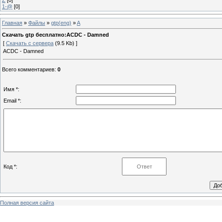
1-@
[0]
Главная
»
Файлы
»
gtp(eng)
»
A
Скачать gtp бесплатно:ACDC - Damned
[
Скачать с сервера
(9.5 Kb) ]
ACDC - Damned
Всего комментариев
:
0
Имя *:
Email *:
Код *:
Полная версия сайта