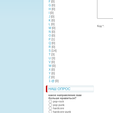
F
[0]
G
[0]
H
[0]
I
[0]
J
[0]
K
[0]
L
[0]
Код *:
M
[0]
N
[0]
O
[0]
P
[1]
Q
[0]
R
[0]
S
[14]
T
[3]
U
[3]
V
[0]
W
[0]
X
[0]
Y
[0]
Z
[0]
1-@
[0]
НАШ ОПРОС
какое направление вам
больше нравиться?
pop-rock
pop-punk
hardcore
hardcore-punk