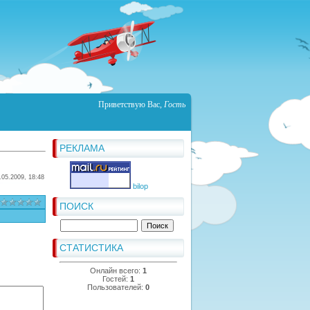
Приветствую Вас
,
Гость
РЕКЛАМА
.05.2009, 18:48
bilop
ПОИСК
СТАТИСТИКА
Онлайн всего:
1
Гостей:
1
Пользователей:
0