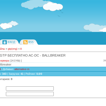
ВХОД
RSS
айлы
»
gtp(eng)
»
A
 GTP БЕСПЛАТНО:AC-DC - BALLBREAKER
сервера
(14.0 Kb) ]
24
llbreaker
A
|
Добавил
:
alternative-m
в
:
343
|
Загрузок
:
41
|
Рейтинг
:
0.0
/
0
нтариев
:
0