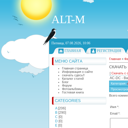
ALT-M
Пятница, 07.08.2026, 10:06
ГЛАВНАЯ
РЕГИСТРАЦИЯ
Главная
»
Ф
МЕНЮ САЙТА
СКАЧАТЬ
Главная страница
Информация о сайте
[
Скачать с 
скачать сдесь!!
AC-DC - Ba
Каталог статей
Блог
Категория
:
Форум
Фотоальбомы
Просмотро
Гостевая книга
Всего комме
CATEGORIES
Имя *:
A
[206]
B
[290]
Email *:
C
[0]
D
[0]
E
[0]