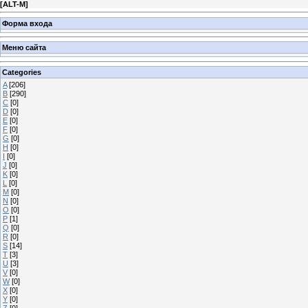
[
ALT-M
]
Форма входа
Меню сайта
Categories
A
[206]
B
[290]
C
[0]
D
[0]
E
[0]
F
[0]
G
[0]
H
[0]
I
[0]
J
[0]
K
[0]
L
[0]
M
[0]
N
[0]
O
[0]
P
[1]
Q
[0]
R
[0]
S
[14]
T
[3]
U
[3]
V
[0]
W
[0]
X
[0]
Y
[0]
Z
[0]