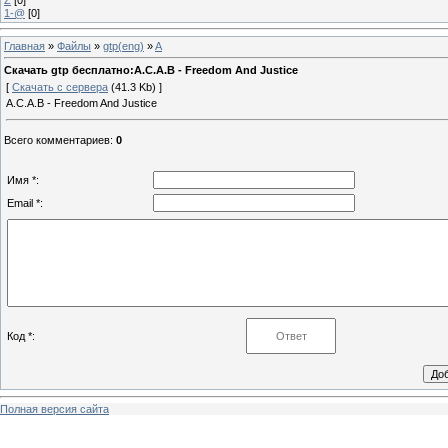
1-@
[0]
Главная
»
Файлы
»
gtp(eng)
»
A
Скачать gtp бесплатно:A.C.A.B - Freedom And Justice
[
Скачать с сервера
(41.3 Kb) ]
A.C.A.B - Freedom And Justice
Всего комментариев
:
0
Имя *:
Email *:
Код *:
Полная версия сайта