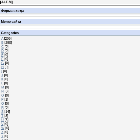
[
ALT-M
]
Форма входа
Меню сайта
Categories
A
[206]
B
[290]
C
[0]
D
[0]
E
[0]
F
[0]
G
[0]
H
[0]
I
[0]
J
[0]
K
[0]
L
[0]
M
[0]
N
[0]
O
[0]
P
[1]
Q
[0]
R
[0]
S
[14]
T
[3]
U
[3]
V
[0]
W
[0]
X
[0]
Y
[0]
Z
[0]