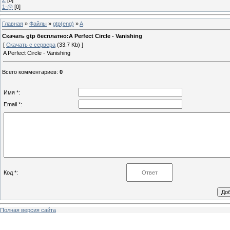
1-@
[0]
Главная
»
Файлы
»
gtp(eng)
»
A
Скачать gtp бесплатно:A Perfect Circle - Vanishing
[
Скачать с сервера
(33.7 Kb) ]
A Perfect Circle - Vanishing
Всего комментариев
:
0
Имя *:
Email *:
Код *:
Полная версия сайта