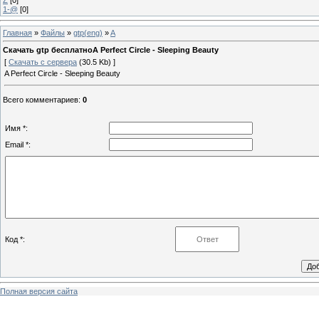
1-@
[0]
Главная
»
Файлы
»
gtp(eng)
»
A
Скачать gtp бесплатноA Perfect Circle - Sleeping Beauty
[
Скачать с сервера
(30.5 Kb) ]
A Perfect Circle - Sleeping Beauty
Всего комментариев
:
0
Имя *:
Email *:
Код *:
Полная версия сайта