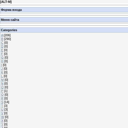
[
ALT-M
]
Форма входа
Меню сайта
Categories
A
[206]
B
[290]
C
[0]
D
[0]
E
[0]
F
[0]
G
[0]
H
[0]
I
[0]
J
[0]
K
[0]
L
[0]
M
[0]
N
[0]
O
[0]
P
[1]
Q
[0]
R
[0]
S
[14]
T
[3]
U
[3]
V
[0]
W
[0]
X
[0]
Y
[0]
Z
[0]