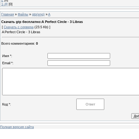
1-@
[0]
Главная
»
Файлы
»
gtp(eng)
»
A
Скачать gtp бесплатно:A Perfect Circle - 3 Libras
[
Скачать с сервера
(23.5 Kb) ]
A Perfect Circle - 3 Libras
Всего комментариев
:
0
Имя *:
Email *:
Код *:
Полная версия сайта