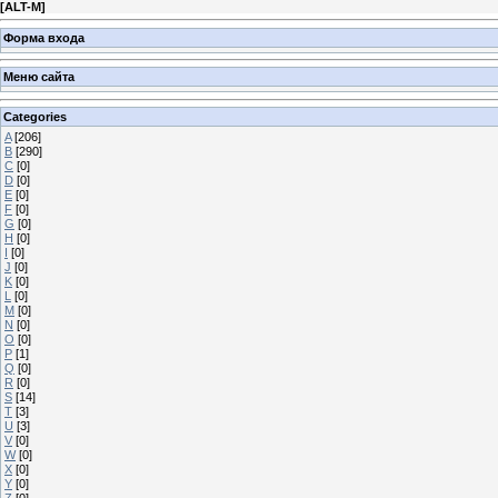
[
ALT-M
]
Форма входа
Меню сайта
Categories
A
[206]
B
[290]
C
[0]
D
[0]
E
[0]
F
[0]
G
[0]
H
[0]
I
[0]
J
[0]
K
[0]
L
[0]
M
[0]
N
[0]
O
[0]
P
[1]
Q
[0]
R
[0]
S
[14]
T
[3]
U
[3]
V
[0]
W
[0]
X
[0]
Y
[0]
Z
[0]