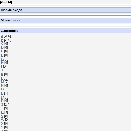
[
ALT-M
]
Форма входа
Меню сайта
Categories
A
[206]
B
[290]
C
[0]
D
[0]
E
[0]
F
[0]
G
[0]
H
[0]
I
[0]
J
[0]
K
[0]
L
[0]
M
[0]
N
[0]
O
[0]
P
[1]
Q
[0]
R
[0]
S
[14]
T
[3]
U
[3]
V
[0]
W
[0]
X
[0]
Y
[0]
Z
[0]