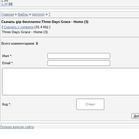
1-@
[0]
Главная
»
Файлы
»
gtp(eng)
»
T
Скачать gtp бесплатно:Three Days Grace - Home (3)
[
Скачать с сервера
(31.4 Kb) ]
Three Days Grace - Home (3)
Всего комментариев
:
0
Имя *:
Email *:
Код *:
Полная версия сайта