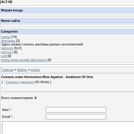
[
ALT-M
]
Форма входа
Меню сайта
Categories
клипы
[74]
Альбомы
[3]
Здесь можно скачать альбомы разных исполнителей
gtp(eng)
[517]
gtp(rus)
[6]
soft
[0]
флеш игры онлайн бесплатно
[0]
Главная
»
Файлы
»
клипы
Скачать клип бесплатно:Rise Against - Audience Of One
[ ·
Скачать удаленно
(45.40mb) ]
,
Всего комментариев
:
0
Имя *:
Email *: