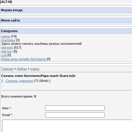
[
ALT-M
]
Форма входа
Меню сайта
Categories
клипы
[74]
Альбомы
[3]
Здесь можно скачать альбомы разных исполнителей
gtp(eng)
[517]
gtp(rus)
[6]
soft
[0]
флеш игры онлайн бесплатно
[0]
Главная
»
Файлы
»
клипы
Скачать клип бесплатноPapa roach-Scars.m2v
[ ·
Скачать удаленно
(71.06mb) ]
.
Всего комментариев
:
0
Имя *:
Email *: