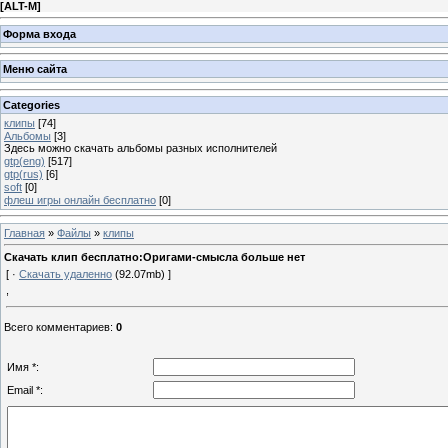
[
ALT-M
]
Форма входа
Меню сайта
Categories
клипы
[74]
Альбомы
[3]
Здесь можно скачать альбомы разных исполнителей
gtp(eng)
[517]
gtp(rus)
[6]
soft
[0]
флеш игры онлайн бесплатно
[0]
Главная
»
Файлы
»
клипы
Скачать клип бесплатно:Оригами-смысла больше нет
[ ·
Скачать удаленно
(92.07mb) ]
,
Всего комментариев
:
0
Имя *:
Email *: